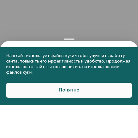
Наш сайт использует файлы куки чтобы улучшить работу
сайта, повысить его эффективность и удобство. Продолжая
использовать сайт, вы соглашаетесь на использование
файлов куки.
Понятно