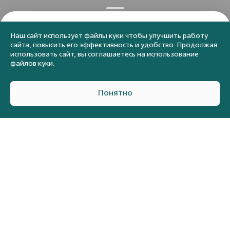
Наш сайт использует файлы куки чтобы улучшить работу
сайта, повысить его эффективность и удобство. Продолжая
использовать сайт, вы соглашаетесь на использование
файлов куки.
Понятно
АВТОМОБИЛИ В НАЛИЧИИ
КРЕДИТОВАНИЕ И СТРАХОВАНИЕ