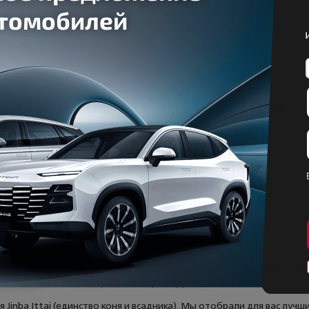
Онлайн-кредитование
Получите одобрение онлайн самостоятельно сразу в
нескольких банках
-VIP Тверь мы предлагаем решение для тех, кто ценит стиль и б
влюбляет в себя с первого поворота руля.
inba Ittai (единство коня и всадника). Мы отобрали для вас лучши