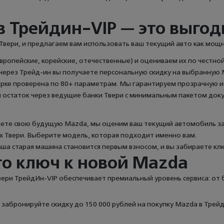
 Трейдин-VIP — это выгод
Твери, и предлагаем вам использовать ваш текущий авто как мощ
ропейские, корейские, отечественные) и оцениваем их по честно
ерез Трейд-ин вы получаете персональную скидку на выбранную М
арке проверена по 80+ параметрам. Мы гарантируем прозрачную 
 остаток через ведущие банки Твери с минимальным пакетом док
раете свою будущую Mazda, мы оценим ваш текущий автомобиль за
ах Твери. Выберите модель, которая подходит именно вам.
ша старая машина становится первым взносом, и вы забираете клю
то ключ к новой Mazda
Твери ТрейдИн-VIP обеспечивает премиальный уровень сервиса: от
забронируйте скидку до 150 000 рублей на покупку Mazda в Трейд