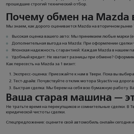
прошедшие строгий технический отбор.
Почему обмен на Mazda в
Мы знаем, как дорого оценивается Mazda на вторичном рынке 
Высокая оценка вашего авто: Мы принимаем любые марки (ев
Дополнительная выгода на Mazda: При оформлении сделки ч
Японская надежность с гарантией: Каждая Mazda в нашем п
Удобный кредит: Не хватает разницы при обмене? Оформим
Как пересесть на Mazda за 1 визит:
Экспресс-оценка: Приезжайте к нам в Твери. Пока вы выби
Тест-драйв: Почувствуйте отклик мотора Skyactiv на дорог
Быстрая сделка: Мы берем на себя всю бумажную работу. Ва
Ваша старая машина — э
Не тратьте время на перекупщиков и сомнительные сделки. В 
юридической чистоты сделки.
Спецпредложение: оцените свой автомобиль онлайн сегодня и 