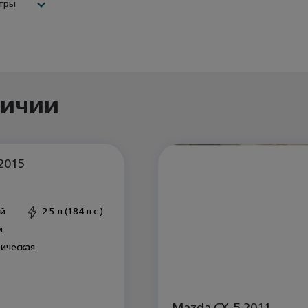
етры
личии
2015
й
2.5 л (184 л.с.)
м.
ическая