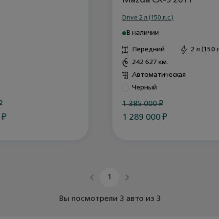
Mazda CX-5 2011
Drive 2 л (150 л.с.)
В наличии
Передний
2 л (150 л
242 627 км.
Автоматическая
Черный
₽
1 385 000
₽
0
₽
1 289 000
₽
1
Вы посмотрели 3 авто из 3