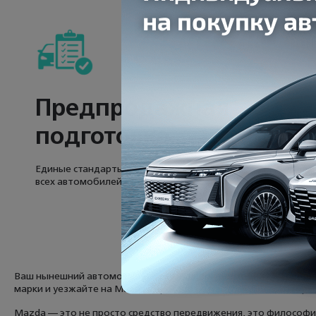
Предпродажная
подготовка
Единые стандарты внешней и технической подготовки для
всех автомобилей
Ваш нынешний автомобиль перестал дарить эмоции? В Трейдин
марки и уезжайте на Mazda с пробегом — автомобиле, который 
Mazda — это не просто средство передвижения, это философия J