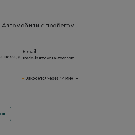
 Автомобили с пробегом
E-mail
е шоссе, д.
trade-in@toyota-tver.com
Закроется через 14 мин
нок