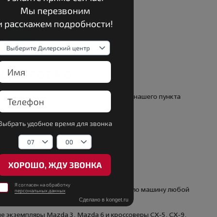
Доставка
Привезем автомобиль вам домой или до нашего пункта
выдачи
езупречную инженерию. Сдайте свою старую машину любой 
е экземпляры Mazda 3, Mazda 6 и кроссоверы CX-5, CX-9, 