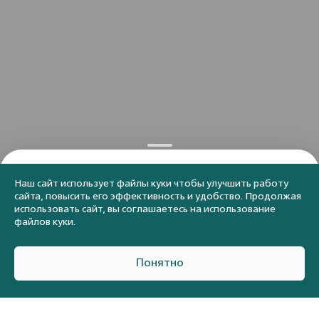
Наш сайт использует файлы куки чтобы улучшить работу
сайта, повысить его эффективность и удобство. Продолжая
использовать сайт, вы соглашаетесь на использование
файлов куки.
Понятно